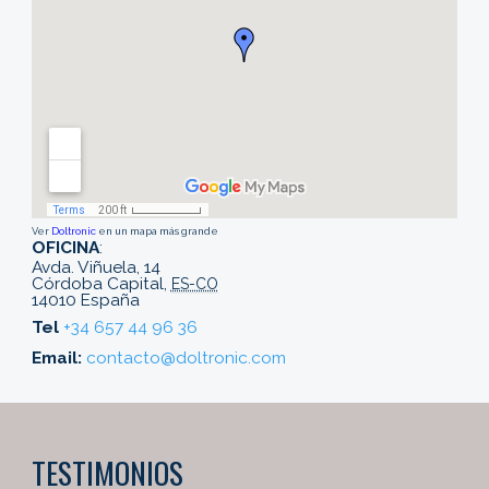
Ver
Doltronic
en un mapa más grande
OFICINA
:
Avda. Viñuela, 14
Córdoba Capital
,
ES-CO
14010
España
Tel
+34 657 44 96 36
Email:
contacto@doltronic.com
TESTIMONIOS