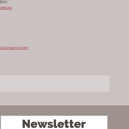
ubio
zeta.es
sazulmarino.com