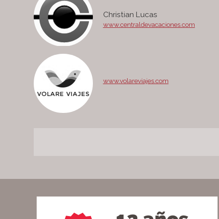
Christian Lucas
www.centraldevacaciones.com
www.volareviajes.com