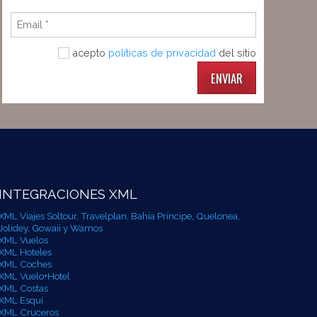
acepto
políticas de privacidad
del sitio
ENVIAR
INTEGRACIONES XML
XML Viajes Soltour, Travelplan, Bahía Príncipe, Quelonea,
Jolidey, Gowaii y Wamos
XML Vuelos
XML Hoteles
XML Coches
XML Vuelo+Hotel
XML Costas
XML Esquí
XML Cruceros