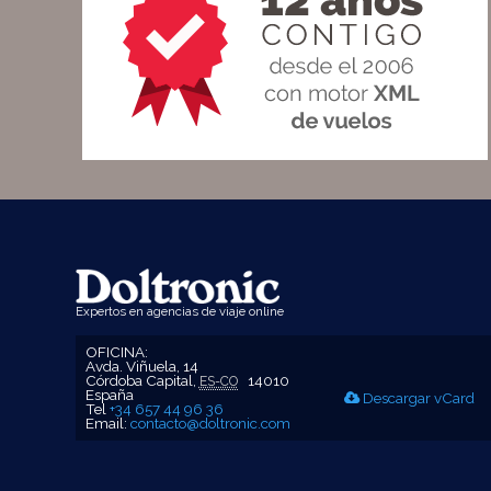
Expertos en agencias de viaje online
OFICINA
:
Avda. Viñuela, 14
Córdoba Capital
,
14010
ES-CO
España
Descargar vCard
Tel
+34 657 44 96 36
Email:
contacto@doltronic.com